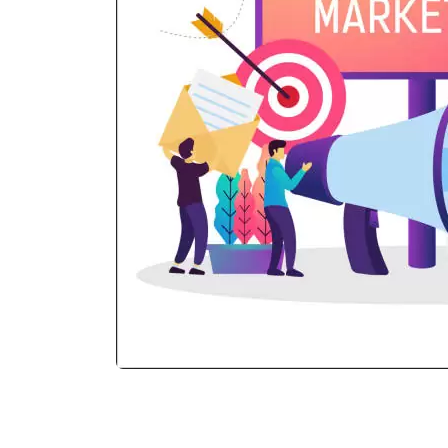
 a los
ecta y
cionales
lientes,
nuncios
iales y
cios de
utbound
o tener
das sus