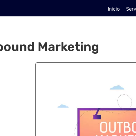
Inicio
Serv
bound Marketing
g?
rácticas