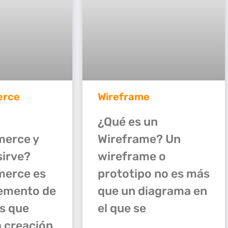
rce
Wireframe
¿Qué es un
erce y
Wireframe? Un
sirve?
wireframe o
erce es
prototipo no es más
emento de
que un diagrama en
s que
el que se
a creación