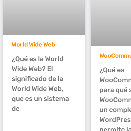
World Wide Web
WooComme
¿Qué es la World
Wide Web? El
¿Qué es
significado de la
WooComm
World Wide Web,
para qué 
que es un sistema
WooComm
de
un compl
WordPres
permite l