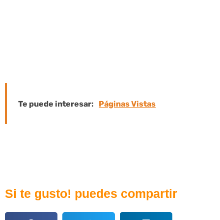
su atención, aumentar el conocimient
marca, mejorar el servicio al cliente y me
posición de un producto o servicio en 
con la competencia.
Te puede interesar:
Páginas Vistas
Si te gusto! puedes compartir