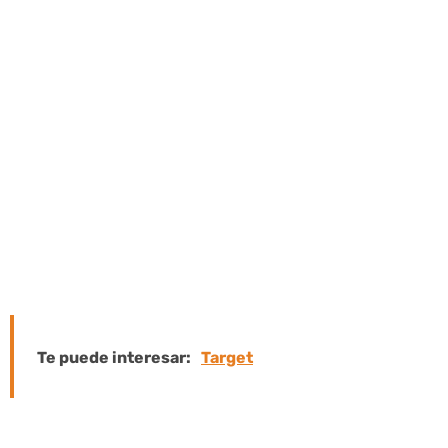
optimizados para las personas en to
redes sociales. Crear contenido de video
calidad requiere tiempo y esfuerzo, pero
pena. Eso sí, si defines claramente los o
del vídeo en tu estrategia de marketi
datos de hoy muestran claramente 
redes sociales tienen un impacto positiv
ventas y el ROI.
Te puede interesar:
Target