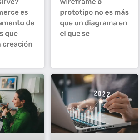
sirve?
wireframe o
erce es
prototipo no es más
emento de
que un diagrama en
s que
el que se
a creación