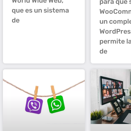
World Wide Web,
para qué 
que es un sistema
WooComm
de
un compl
WordPres
permite l
de