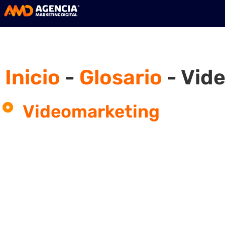
Inicio
-
Glosario
-
Vid
Videomarketing
¿Qué es el videomarketing di
Es una herramienta de marketing onlin