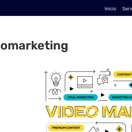
Inicio
Serv
eomarketing
gital?
e basada