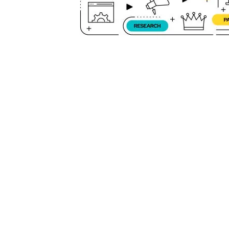
palmente
iversos
La idea
ión más
ting de
r es el
eñado
a través
mpartir
ales) y