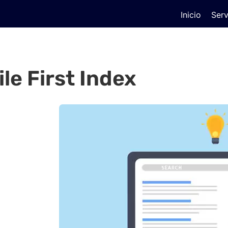
Inicio
Serv
le First Index
 se ha