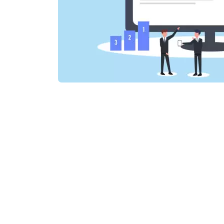
Un sitio
iles es
pregunta
ice de
, Google
s de los
dos de
monta a
nunció
abril de
tios se
 índice.