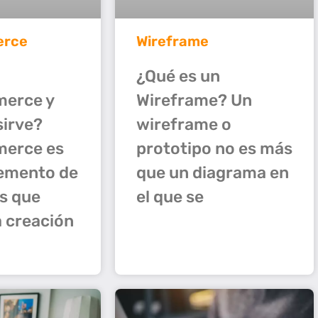
rce
Wireframe
¿Qué es un
erce y
Wireframe? Un
sirve?
wireframe o
erce es
prototipo no es más
emento de
que un diagrama en
s que
el que se
a creación