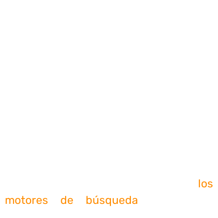
Las etiquetas canónicas, conocidas en
inglés como canonical tags, se colocan
en el código fuente de una página web
y apuntan a una URL canónica que
muestra el mismo contenido o uno muy
similar.
Si la URL canónica se especifica
correctamente, los motores de
búsqueda la utilizarán para la
indexación. Los sitios con contenido
duplicado son rechazados por
los
motores de búsqueda
porque no
agregan valor a los usuarios.