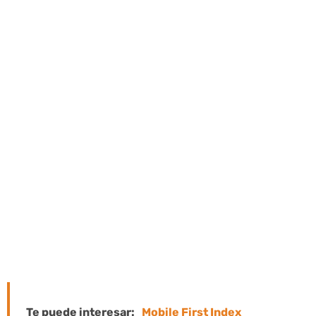
barras se pueden encontrar y
distinguen entre mayúsculas y
minúsculas.
El servidor está configurado como una
sola dirección IP, pero admite
diferentes formatos, como diferentes
sesiones de productos o filtros. Porque
la idea es desarrollar su objetividad
empoderándola apoyándose en las
herramientas que crea y proporciona.
Te puede interesar:
Mobile First Index