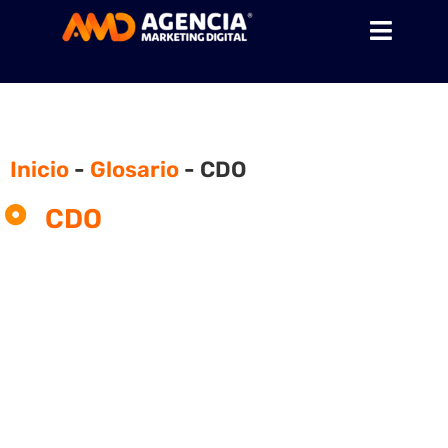
Inicio
-
Glosario
-
CDO
CDO
¿Qué es y qué significa
CDO?