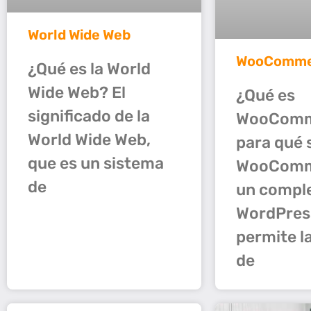
World Wide Web
WooComme
¿Qué es la World
Wide Web? El
¿Qué es
significado de la
WooComm
World Wide Web,
para qué 
que es un sistema
WooComm
de
un compl
WordPres
permite l
de