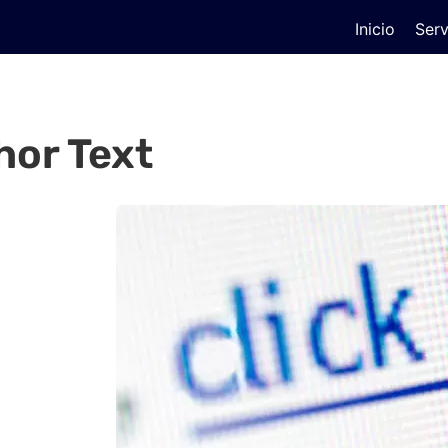
Inicio
Serv
or Text
n el que