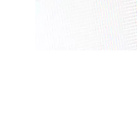
 que lo
 oración
palabra
s común
uarios a
mación
de texto
exto, ya
ente al
ntenido.
ribe con