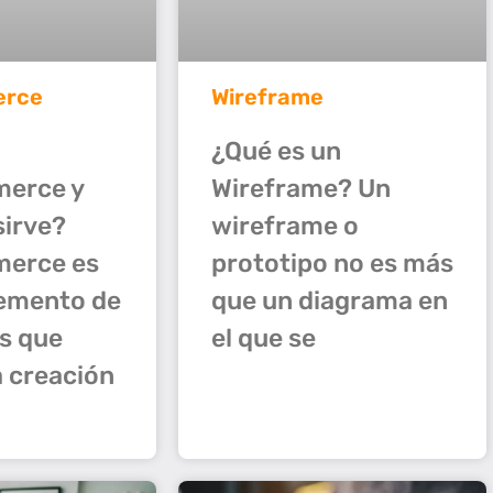
rce
Wireframe
¿Qué es un
erce y
Wireframe? Un
sirve?
wireframe o
erce es
prototipo no es más
emento de
que un diagrama en
s que
el que se
a creación