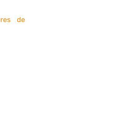
estino y
ores de
ontrarán
bién se
erentes
, como
ización
cklinks
cklinks
 ambas
n de la