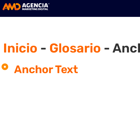
Inicio
-
Glosario
-
Anch
Anchor Text
¿Qué es un Anchor Text?
El texto del enlace es el texto visual e