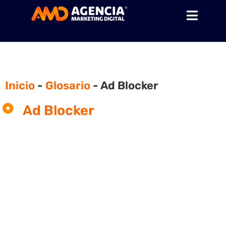
Inicio
-
Glosario
-
Ad Blocker
Ad Blocker
¿Qué son los Ad Blocker?
Para aquellos que no lo saben, los
bloqueadores de anuncios (sobre todo