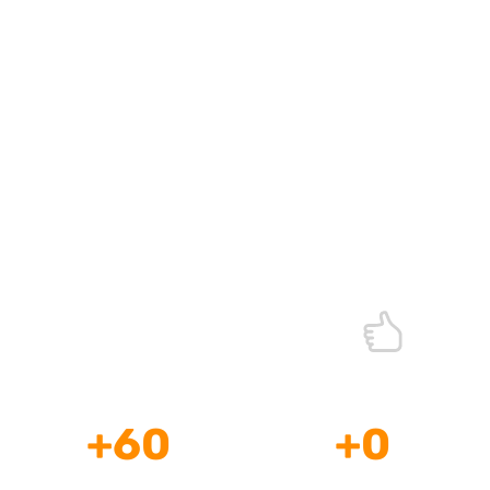
Agencia de Marketing Digital a la
Medida de tu Proyecto
¡Expertos en estrategias digitales que SÍ venden!
+
60
+
0
Años de
Profesionales a