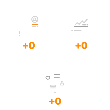
Experiencia
Disposición
+
0
+
0
Clientes
Países con
Satisfechos
casos de Éxito
+
0
Mentorías, Consultorías y Cursos