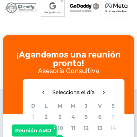
¡Agendemos una reunión
pronto!
Asesoría Consultiva