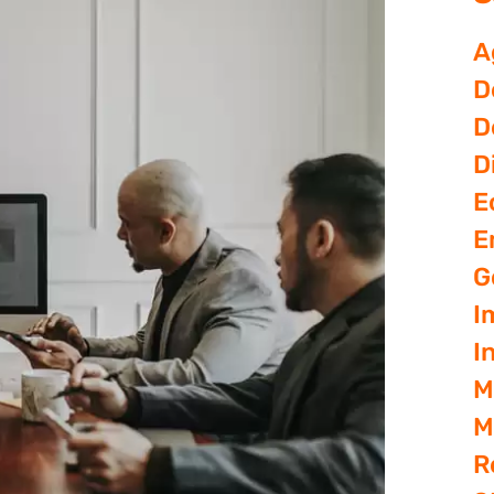
A
D
D
D
E
E
G
I
I
M
M
R