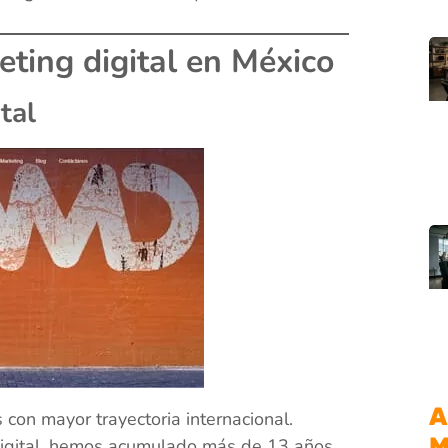
ting digital en México
tal
A
 con mayor trayectoria internacional.
M
 digital, hemos acumulado más de 13 años