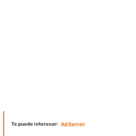
garantizar que un sitio web siempre se
presente, incluidos los consultores de
SEO.
El tráfico orgánico de estas páginas de
resultados es el principal impulsor de
las visitas a cualquier página, por lo
que la utilidad de este concepto es
mucho más clara para cualquier
negocio.
Te puede interesar:
Ad Server