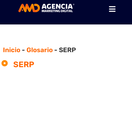
Inicio
-
Glosario
-
SERP
SERP
¿Qué son los SERP y para
qué sirven?