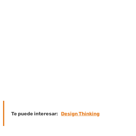
La experiencia del usuario (UX) es un
aspecto importante del éxito y las altas
conversiones de su sitio web. Si los
usuarios visitan su sitio web y no saben
qué hacer o dónde encontrar la
información que buscan, se irán y
nunca volverán. Cuando el diseño, la
imagen y la identidad de un sitio web
quedan obsoletos, necesitamos
rediseñarlo.
Te puede interesar:
Design Thinking