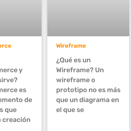
rce
Wireframe
¿Qué es un
erce y
Wireframe? Un
sirve?
wireframe o
erce es
prototipo no es más
emento de
que un diagrama en
s que
el que se
a creación