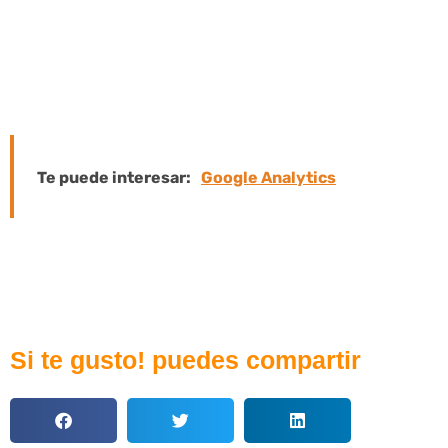
funcionan mejor para una eventual eje
Por lo tanto, su importancia en el domin
red, que debe ser considerada.
Te puede interesar:
Google Analytics
Si te gusto! puedes compartir