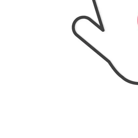
 clave a
ongan en
mente a
erlo en
ada a la
.
ambién
un botón
ptura y
lientes
rmulario