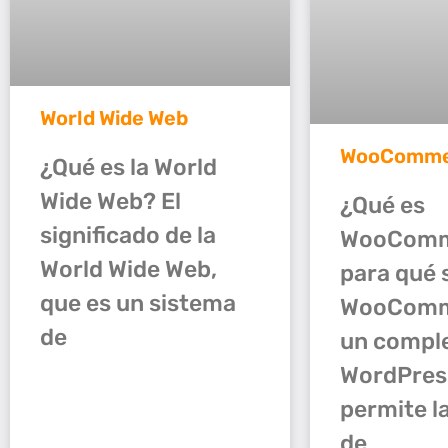
World Wide Web
WooComme
¿Qué es la World
Wide Web? El
¿Qué es
significado de la
WooComm
World Wide Web,
para qué 
que es un sistema
WooComm
de
un compl
WordPres
permite l
de