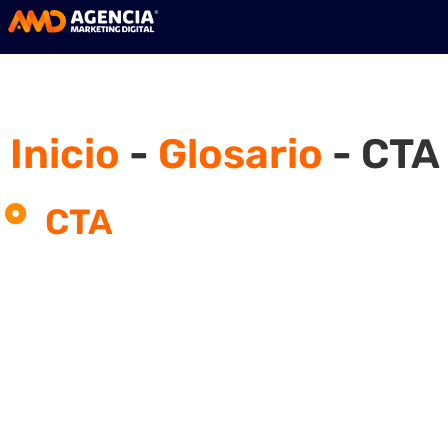
Inicio
-
Glosario
-
CTA
CTA
¿Qué significa CTA en marke
digital?