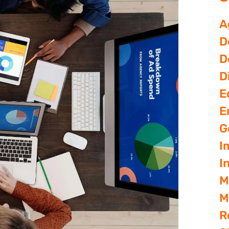
A
D
D
D
E
E
G
I
I
M
M
R