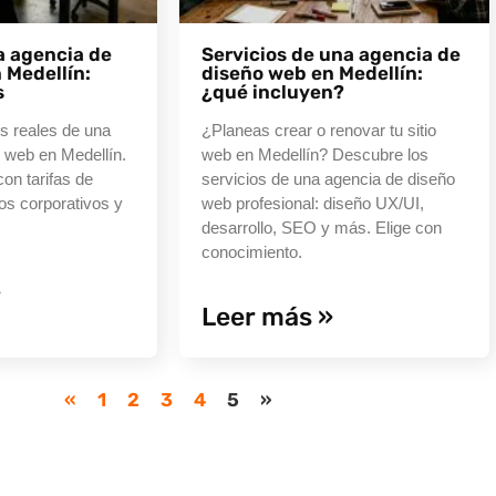
a agencia de
Servicios de una agencia de
 Medellín:
diseño web en Medellín:
s
¿qué incluyen?
s reales de una
¿Planeas crear o renovar tu sitio
 web en Medellín.
web en Medellín? Descubre los
on tarifas de
servicios de una agencia de diseño
ios corporativos y
web profesional: diseño UX/UI,
desarrollo, SEO y más. Elige con
conocimiento.
»
Leer más »
«
1
2
3
4
5
»